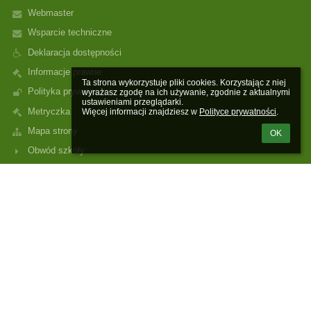
Webmaster
Wsparcie techniczne
Deklaracja dostępności
Informacje prawne
Ta strona wykorzystuje pliki cookies. Korzystając z niej 
Polityka prywatności
wyrażasz zgodę na ich używanie, zgodnie z aktualnymi 
ustawieniami przeglądarki.

Metryczka
Więcej informacji znajdziesz w 
Polityce prywatności
.
Mapa strony
OK
Obwód szkoły
Kontakt
Aktualności
Facebook
Kontakty
Zespół Szkół nr 5 w Poznaniu
sekretariat@zs5.poznan.pl
(+48) 61-833-03-20
(+48) 61-835-14-17