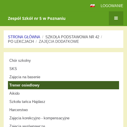
LOGOWANIE
Zespół Szkół nr 5 w Poznaniu
STRONA GŁÓWNA
/
SZKOŁA PODSTAWOWA NR 42
/
PO LEKCJACH
/
ZAJĘCIA DODATKOWE
Zajęcia
Chór szkolny
dodatkowe
SKS
Zajęcia na basenie
Trener osiedlowy
Aikido
Szkoła tańca Hajdasz
Harcerstwo
Zajęcia korekcyjno - kompensacyjne
Zajęcia wyrównawcze