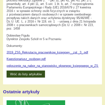
procesu rekrutacji zgodnie z: - pkt 32, pkt 42, pkt 43, pkt 171
preambuły, art. 4 pkt 11, art. 5 ust. 1 lit. b, art. 7 rozporządzenia
Parlamentu Europejskiego i Rady (UE) 2016/679 z 27 kwietnia
2016 r. w sprawie ochrony osób fizycznych w związku
z przetwarzaniem danych osobowych i w sprawie swobodnego
przepływu takich danych oraz uchylenia dyrektywy 95/46/WE -
Dz.U. UE. L. z 2016 r. Nr 119, str. 1 - ustawą z dnia 21 listopada
2008 r. o pracownikach samorządowych (Dz.U. z 2008 r. Nr 223,
poz. 1458
Dobiesław Figuła
Dyrektor Zespołu Szkół nr 5 w Poznaniu
Dokumenty:
2019_ZS5_Rekrutacja_pracownikow_ksiegowy__zal._3_.pdf
Kwestionariusz_osobowy.pdf
ogloszenie_na_nabor_na_stanowisko_glownego_ksiegowego_w_ZS_5_P
Wróć do listy artykułów
Ostatnie artykuły