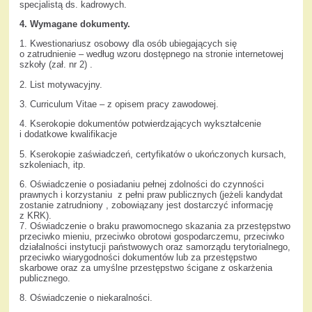
specjalistą ds. kadrowych.
4. Wymagane dokumenty.
1. Kwestionariusz osobowy dla osób ubiegających się
o zatrudnienie – według wzoru dostępnego na stronie internetowej
szkoły (zał. nr 2) .
2. List motywacyjny.
3. Curriculum Vitae – z opisem pracy zawodowej.
4. Kserokopie dokumentów potwierdzających wykształcenie
i dodatkowe kwalifikacje
5. Kserokopie zaświadczeń, certyfikatów o ukończonych kursach,
szkoleniach, itp.
6. Oświadczenie o posiadaniu pełnej zdolności do czynności
prawnych i korzystaniu z pełni praw publicznych (jeżeli kandydat
zostanie zatrudniony , zobowiązany jest dostarczyć informację
z KRK).
7. Oświadczenie o braku prawomocnego skazania za przestępstwo
przeciwko mieniu, przeciwko obrotowi gospodarczemu, przeciwko
działalności instytucji państwowych oraz samorządu terytorialnego,
przeciwko wiarygodności dokumentów lub za przestępstwo
skarbowe oraz za umyślne przestępstwo ścigane z oskarżenia
publicznego.
8. Oświadczenie o niekaralności.