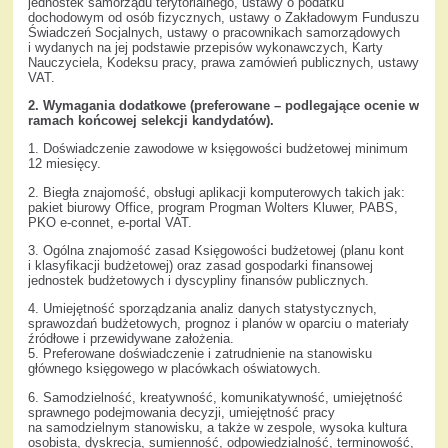
jednostek samorządu terytorialnego, ustawy o podatku
dochodowym od osób fizycznych, ustawy o Zakładowym Funduszu
Świadczeń Socjalnych, ustawy o pracownikach samorządowych
i wydanych na jej podstawie przepisów wykonawczych, Karty
Nauczyciela, Kodeksu pracy, prawa zamówień publicznych, ustawy
VAT.
2. Wymagania dodatkowe (preferowane – podlegające ocenie w
ramach końcowej selekcji kandydatów).
1. Doświadczenie zawodowe w księgowości budżetowej minimum
12 miesięcy.
2. Biegła znajomość, obsługi aplikacji komputerowych takich jak:
pakiet biurowy Office, program Progman Wolters Kluwer, PABS,
PKO e-connet, e-portal VAT.
3. Ogólna znajomość zasad Księgowości budżetowej (planu kont
i klasyfikacji budżetowej) oraz zasad gospodarki finansowej
jednostek budżetowych i dyscypliny finansów publicznych.
4. Umiejętność sporządzania analiz danych statystycznych,
sprawozdań budżetowych, prognoz i planów w oparciu o materiały
źródłowe i przewidywane założenia.
5. Preferowane doświadczenie i zatrudnienie na stanowisku
głównego księgowego w placówkach oświatowych.
6. Samodzielność, kreatywność, komunikatywność, umiejętność
sprawnego podejmowania decyzji, umiejętność pracy
na samodzielnym stanowisku, a także w zespole, wysoka kultura
osobista, dyskrecja, sumienność, odpowiedzialność, terminowość,