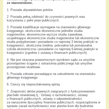
ze stanowiskiem.
1. Posiada obywatelstwo polskie
2. Posiada pełną zdolność do czynności prawnych oraz
korzystania z pełni praw publicznych.
3. Posiada kwalifikacje wymagane na stanowisku głównego
księgowego: ukończone ekonomiczne jednolite studia
magisterskie, ekonomiczne wyższe studia zawodowe,
uzupełniające ekonomiczne studia magisterskie lub ekonomiczne
studia podyplomowe i posiadanie co najmniej 3 letniej praktyki w
księgowości, ukończona średnia, policealna lub pomaturalna
szkoła ekonomiczna i posiadanie co najmniej 6-letniej praktyki w
księgowości (zgodnie z ustawą o finansach publicznych).
4. Nie jest skazana prawomocnym wyrokiem sądu za umyślne
przestępstwo ścigane z oskarżenia publicznego lub umyślne
przestępstwo skarbowe.
5. Posiada zdrowie pozwalające na zatrudnienie na stanowisku
głównego księgowego.
6. Cieszy się nieposzlakowaną opinią.
7. Znajomość aktów prawnych związanych z funkcjonowaniem
placówki oświatowej tj.: Ustawy o rachunkowości, ustawy
o finansach publicznych, ustawy o odpowiedzialności
za naruszenie dyscypliny finansów publicznych, rozporządzenia w
sprawie zasad rachunkowości oraz planów kont dla budżetów