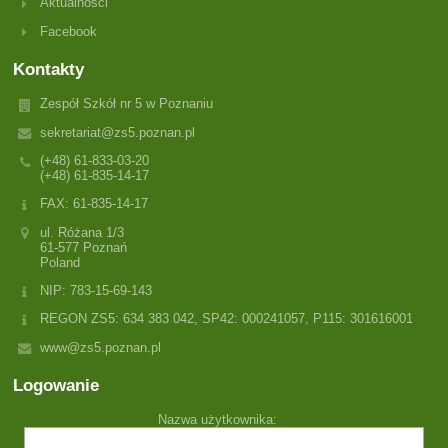
Aktualności
Facebook
Kontakty
Zespół Szkół nr 5 w Poznaniu
sekretariat@zs5.poznan.pl
(+48) 61-833-03-20
(+48) 61-835-14-17
FAX: 61-835-14-17
ul. Różana 1/3
61-577 Poznań
Poland
NIP: 783-15-69-143
REGON ZS5: 634 383 042, SP42: 000241057, P115: 301616001
www@zs5.poznan.pl
Logowanie
Nazwa użytkownika: