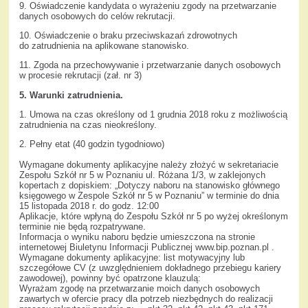
9. Oświadczenie kandydata o wyrażeniu zgody na przetwarzanie
danych osobowych do celów rekrutacji.
10. Oświadczenie o braku przeciwskazań zdrowotnych
do zatrudnienia na aplikowane stanowisko.
11. Zgoda na przechowywanie i przetwarzanie danych osobowych
w procesie rekrutacji (zał. nr 3)
5. Warunki zatrudnienia.
1. Umowa na czas określony od 1 grudnia 2018 roku z możliwością
zatrudnienia na czas nieokreślony.
2. Pełny etat (40 godzin tygodniowo)
Wymagane dokumenty aplikacyjne należy złożyć w sekretariacie
Zespołu Szkół nr 5 w Poznaniu ul. Różana 1/3, w zaklejonych
kopertach z dopiskiem: „Dotyczy naboru na stanowisko głównego
księgowego w Zespole Szkół nr 5 w Poznaniu” w terminie do dnia
15 listopada 2018 r. do godz. 12:00
Aplikacje, które wpłyną do Zespołu Szkół nr 5 po wyżej określonym
terminie nie będą rozpatrywane.
Informacja o wyniku naboru będzie umieszczona na stronie
internetowej Biuletynu Informacji Publicznej www.bip.poznan.pl .
Wymagane dokumenty aplikacyjne: list motywacyjny lub
szczegółowe CV (z uwzględnieniem dokładnego przebiegu kariery
zawodowej), powinny być opatrzone klauzulą:
Wyrażam zgodę na przetwarzanie moich danych osobowych
zawartych w ofercie pracy dla potrzeb niezbędnych do realizacji